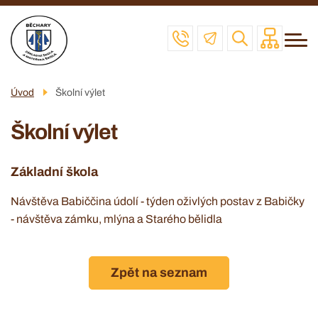
Menu
Přejít
ZŠ
navigace
k
MŠ
hlavnímu
obsahu
ŠD
Úvod
Školní výlet
ŠJ
Školní výlet
VČELAŘSKÝ KROUŽEK
POVINNÉ INFO
Základní škola
KONTAKT
Návštěva Babiččina údolí - týden oživlých postav z Babičky
- návštěva zámku, mlýna a Starého bělidla
Zpět na seznam