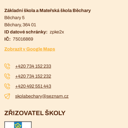
Základní škola a Mateřská škola Běchary
Běchary 5
Běchary
, 364 01
ID datové schránky
zpke2x
IČ
75016869
Zobrazit v Google Maps
+420 734 152 233
+420 734 152 232
+420 492 551 443
skolabechary@seznam.cz
ZŘIZOVATEL ŠKOLY