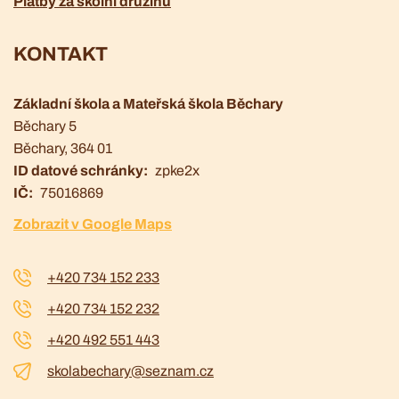
Platby za školní družinu
KONTAKT
Základní škola a Mateřská škola Běchary
Běchary 5
Běchary
, 364 01
ID datové schránky
zpke2x
IČ
75016869
Zobrazit v Google Maps
+420 734 152 233
+420 734 152 232
+420 492 551 443
skolabechary@seznam.cz