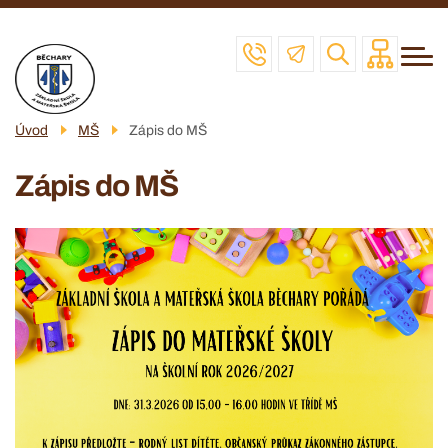
Menu
Přejít
ZŠ
navigace
k
MŠ
hlavnímu
obsahu
ŠD
Úvod
MŠ
Zápis do MŠ
ŠJ
Zápis do MŠ
VČELAŘSKÝ KROUŽEK
POVINNÉ INFO
KONTAKT