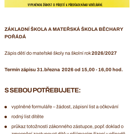
ZÁKLADNÍ ŠKOLA A MATEŘSKÁ ŠKOLA BĚCHARY
POŘÁDÁ
Zápis dětí do mateřské školy na školní rok
2026/2027
Termín zápisu 31.března 2026 od 15,00 - 16,00 hod.
S SEBOU POTŘEBUJETE:
vyplněné formuláře – žádost, zápisní list a očkování
rodný list dítěte
průkaz totožnosti zákonného zástupce, popř. doklad o
zmocnění zastupovat dítě v přijímacím řízení v případě