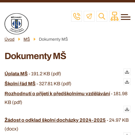
Menu
Přejít
ZŠ
navigace
k
MŠ
hlavnímu
obsahu
ŠD
Úvod
MŠ
Dokumenty MŠ
ŠJ
Dokumenty MŠ
VČELAŘSKÝ KROUŽEK
POVINNÉ INFO
Úplata MŠ
-
191.2 KB (pdf)
KONTAKT
Školní řád MŠ
-
327.81 KB (pdf)
Rozhodnutí o přijetí k předškolnímu vzdělávání
-
181.98
KB (pdf)
Žádost o odklad školní docházky 2024-2025
-
24.97 KB
(docx)