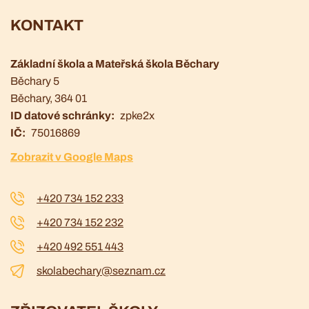
KONTAKT
Základní škola a Mateřská škola Běchary
Běchary 5
Běchary
, 364 01
ID datové schránky
zpke2x
IČ
75016869
Zobrazit v Google Maps
+420 734 152 233
+420 734 152 232
+420 492 551 443
skolabechary@seznam.cz