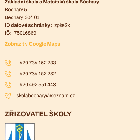
Základní škola a Mateřská škola Běchary
Běchary 5
Běchary
, 364 01
ID datové schránky
zpke2x
IČ
75016869
Zobrazit v Google Maps
+420 734 152 233
+420 734 152 232
+420 492 551 443
skolabechary@seznam.cz
ZŘIZOVATEL ŠKOLY