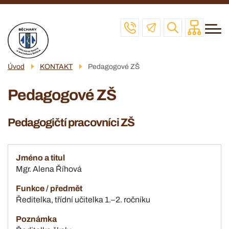
Menu
Přejít
ZŠ
navigace
k
MŠ
hlavnímu
obsahu
ŠD
Úvod
KONTAKT
Pedagogové ZŠ
ŠJ
Pedagogové ZŠ
VČELAŘSKÝ KROUŽEK
POVINNÉ INFO
Pedagogičtí pracovníci ZŠ
KONTAKT
Mgr. Alena Říhová
Ředitelka, třídní učitelka 1.–2. ročníku