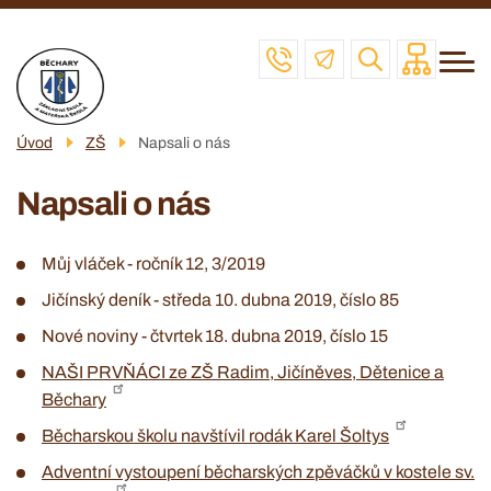
Menu
Přejít
ZŠ
navigace
k
MŠ
hlavnímu
obsahu
ŠD
Úvod
ZŠ
Napsali o nás
ŠJ
Napsali o nás
VČELAŘSKÝ KROUŽEK
POVINNÉ INFO
Můj vláček - ročník 12, 3/2019
KONTAKT
Jičínský deník - středa 10. dubna 2019, číslo 85
Nové noviny - čtvrtek 18. dubna 2019, číslo 15
NAŠI PRVŇÁCI ze ZŠ Radim, Jičíněves, Dětenice a
Běchary
Běcharskou školu navštívil rodák Karel Šoltys
Adventní vystoupení běcharských zpěváčků v kostele sv.