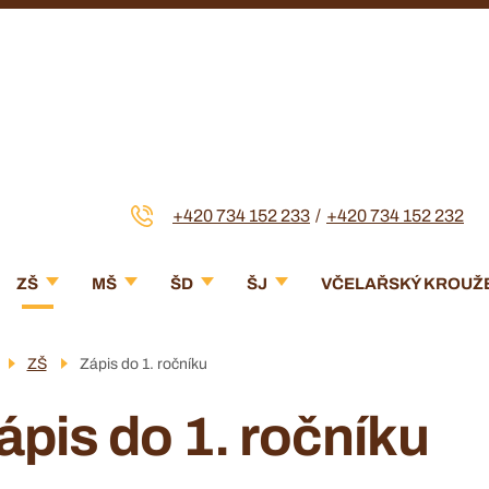
+420 734 152 233
+420 734 152 232
Menu
ZŠ
MŠ
ŠD
ŠJ
VČELAŘSKÝ KROUŽ
navigace
ZŠ
Zápis do 1. ročníku
ápis do 1. ročníku