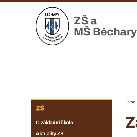
Přejít
k
ZŠ a
hlavnímu
obsahu
MŠ Běchary
ZŠ
Úvod
ZŠ
Z
O základní škole
Aktuality ZŠ