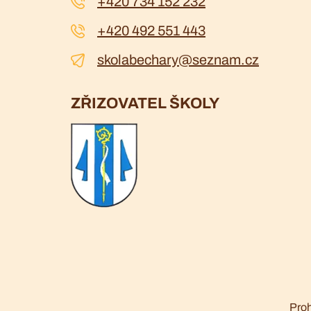
+420 734 152 232
+420 492 551 443
skolabechary@seznam.cz
ZŘIZOVATEL ŠKOLY
Proh