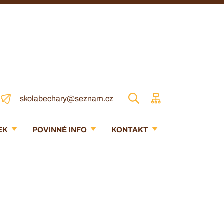
skolabechary@seznam.cz
EK
POVINNÉ INFO
KONTAKT