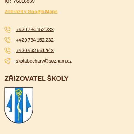
IČ
75016869
Zobrazit v Google Maps
+420 734 152 233
+420 734 152 232
+420 492 551 443
skolabechary@seznam.cz
ZŘIZOVATEL ŠKOLY