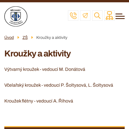
Menu
Přejít
ZŠ
navigace
k
MŠ
hlavnímu
obsahu
ŠD
Úvod
ZŠ
Kroužky a aktivity
ŠJ
Kroužky a aktivity
VČELAŘSKÝ KROUŽEK
POVINNÉ INFO
Výtvarný kroužek - vedoucí M. Donátová
KONTAKT
Včelařský kroužek - vedoucí P. Šoltysová, L. Šoltysová
Kroužek flétny - vedoucí A. Říhová