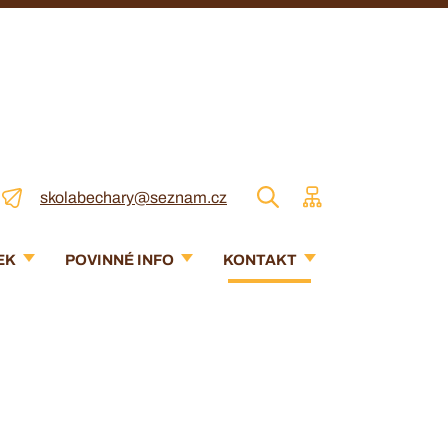
skolabechary@seznam.cz
EK
POVINNÉ INFO
KONTAKT