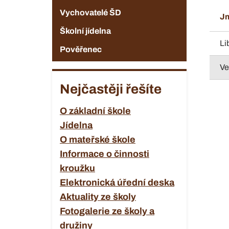
Vychovatelé ŠD
Jm
Školní jídelna
Li
Pověřenec
Ve
Nejčastěji řešíte
O základní škole
Jídelna
O mateřské škole
Informace o činnosti
kroužku
Elektronická úřední deska
Aktuality ze školy
Fotogalerie ze školy a
družiny