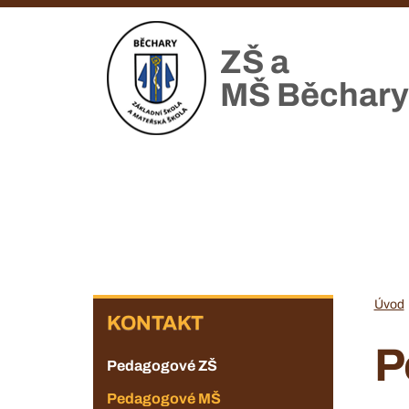
Přejít
k
ZŠ a
hlavnímu
obsahu
MŠ Běchary
KONTAKT
Úvod
KONTAKT
P
Pedagogové ZŠ
Pedagogové MŠ