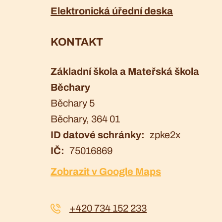
Elektronická úřední deska
KONTAKT
Základní škola a Mateřská škola
Běchary
Běchary 5
Běchary
, 364 01
ID datové schránky
zpke2x
IČ
75016869
Zobrazit v Google Maps
+420 734 152 233