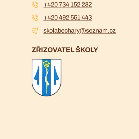
+420 734 152 232
+420 492 551 443
skolabechary@seznam.cz
ZŘIZOVATEL ŠKOLY