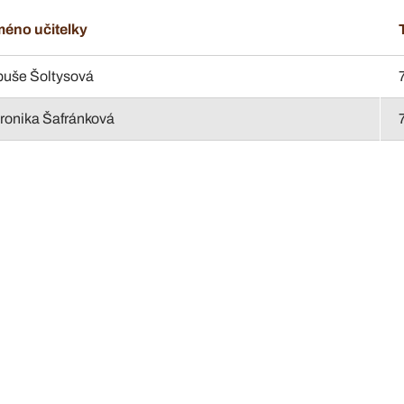
éno učitelky
buše Šoltysová
ronika Šafránková