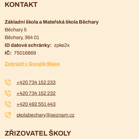
KONTAKT
Základní škola a Mateřská škola Běchary
Běchary 5
Běchary
, 364 01
ID datové schránky
zpke2x
IČ
75016869
Zobrazit v Google Maps
+420 734 152 233
+420 734 152 232
+420 492 551 443
skolabechary@seznam.cz
ZŘIZOVATEL ŠKOLY