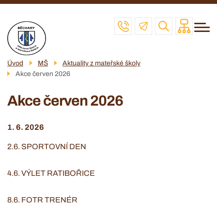
Menu
Přejít
ZŠ
navigace
k
MŠ
hlavnímu
obsahu
ŠD
Úvod
MŠ
Aktuality z mateřské školy
ŠJ
Akce červen 2026
VČELAŘSKÝ KROUŽEK
Akce červen 2026
POVINNÉ INFO
1. 6. 2026
KONTAKT
2.6. SPORTOVNÍ DEN
4.6. VÝLET RATIBOŘICE
8.6. FOTR TRENÉR