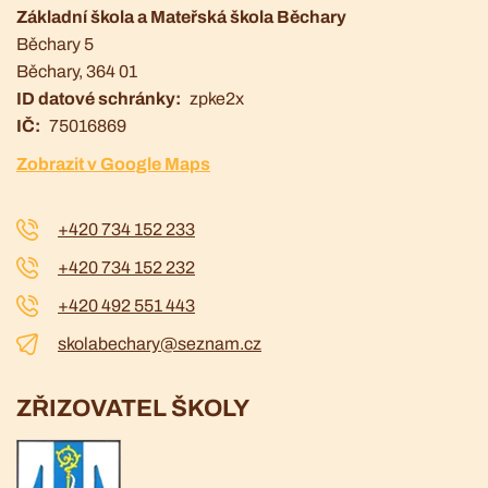
Základní škola a Mateřská škola Běchary
Běchary 5
Běchary
, 364 01
ID datové schránky
zpke2x
IČ
75016869
Zobrazit v Google Maps
+420 734 152 233
+420 734 152 232
+420 492 551 443
skolabechary@seznam.cz
ZŘIZOVATEL ŠKOLY