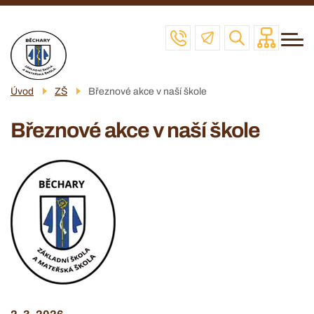
Menu
Přejít
ZŠ
navigace
k
MŠ
hlavnímu
obsahu
ŠD
Úvod
ZŠ
Březnové akce v naší škole
ŠJ
Březnové akce v naší škole
VČELAŘSKÝ KROUŽEK
POVINNÉ INFO
KONTAKT