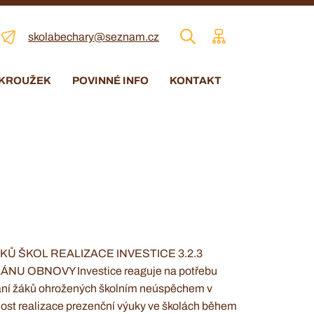
skolabechary@seznam.cz
 KROUŽEK
POVINNÉ INFO
KONTAKT
Ů ŠKOL REALIZACE INVESTICE 3.2.3
U OBNOVY Investice reaguje na potřebu
ání žáků ohrožených školním neúspěchem v
ost realizace prezenční výuky ve školách během