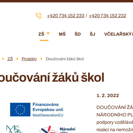
+420 734 152 233
+420 734 152 232
Menu
ZŠ
MŠ
ŠD
ŠJ
VČELAŘSKÝ
navigace
ZŠ
Projekty
Doučování žáků škol
oučování žáků škol
1. 2. 2022
DOUČOVÁNÍ ŽÁK
NÁRODNÍHO PLÁN
podpory vzděláv
reakci na nemožn