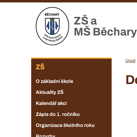
Přejít
k
ZŠ a
hlavnímu
obsahu
MŠ Běchary
ZŠ
Úvod
ZŠ
D
O základní škole
Aktuality ZŠ
Kalendář akcí
Zápis do 1. ročníku
Organizace školního roku
Rozvrhy