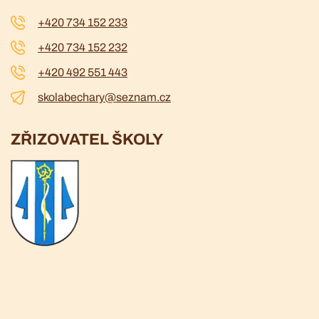
+420 734 152 233
+420 734 152 232
+420 492 551 443
skolabechary@seznam.cz
ZŘIZOVATEL ŠKOLY