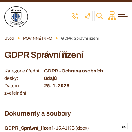
Menu
Přejít
ZŠ
navigace
k
MŠ
hlavnímu
obsahu
ŠD
Úvod
POVINNÉ INFO
GDPR Správní řízení
ŠJ
GDPR Správní řízení
VČELAŘSKÝ KROUŽEK
POVINNÉ INFO
Kategorie úřední
GDPR - Ochrana osobních
desky
údajů
KONTAKT
Datum
25. 1. 2026
zveřejnění
Dokumenty a soubory
GDPR_Správní_řízení
-
15.41 KB (docx)