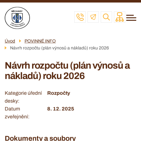
Menu
Přejít
ZŠ
navigace
k
MŠ
hlavnímu
obsahu
ŠD
Úvod
POVINNÉ INFO
ŠJ
Návrh rozpočtu (plán výnosů a nákladů) roku 2026
VČELAŘSKÝ KROUŽEK
Návrh rozpočtu (plán výnosů a
POVINNÉ INFO
nákladů) roku 2026
KONTAKT
Kategorie úřední
Rozpočty
desky
Datum
8. 12. 2025
zveřejnění
Dokumenty a soubory