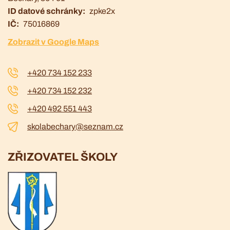
ID datové schránky
zpke2x
IČ
75016869
Zobrazit v Google Maps
+420 734 152 233
+420 734 152 232
+420 492 551 443
skolabechary@seznam.cz
ZŘIZOVATEL ŠKOLY