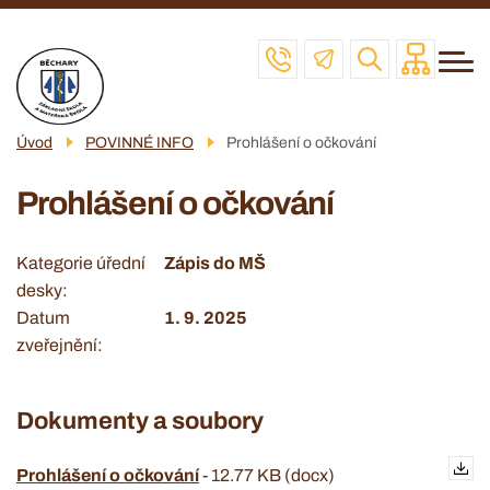
Menu
Přejít
ZŠ
navigace
k
MŠ
hlavnímu
obsahu
ŠD
Úvod
POVINNÉ INFO
Prohlášení o očkování
ŠJ
Prohlášení o očkování
VČELAŘSKÝ KROUŽEK
POVINNÉ INFO
Kategorie úřední
Zápis do MŠ
desky
KONTAKT
Datum
1. 9. 2025
zveřejnění
Dokumenty a soubory
Prohlášení o očkování
-
12.77 KB (docx)