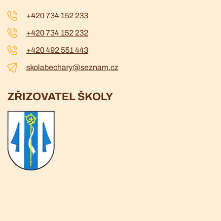
+420 734 152 233
+420 734 152 232
+420 492 551 443
skolabechary@seznam.cz
ZŘIZOVATEL ŠKOLY