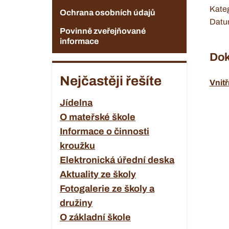
Kateg
Ochrana osobních údajů
Datu
Povinně zveřejňované
informace
Dok
Nejčastěji řešíte
Vnitř
Jídelna
O mateřské škole
Informace o činnosti
kroužku
Elektronická úřední deska
Aktuality ze školy
Fotogalerie ze školy a
družiny
O základní škole