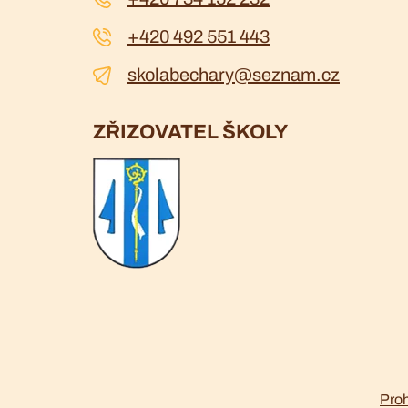
+420 492 551 443
skolabechary@seznam.cz
ZŘIZOVATEL ŠKOLY
Proh