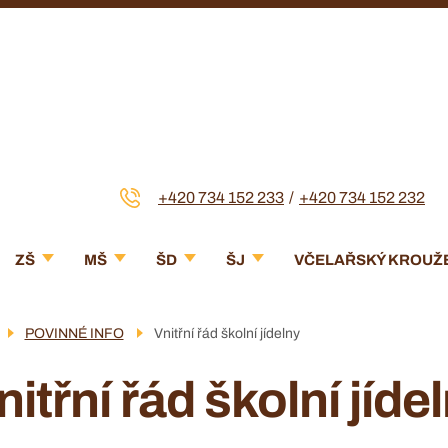
+420 734 152 233
+420 734 152 232
Menu
ZŠ
MŠ
ŠD
ŠJ
VČELAŘSKÝ KROUŽ
navigace
POVINNÉ INFO
Vnitřní řád školní jídelny
nitřní řád školní jíde