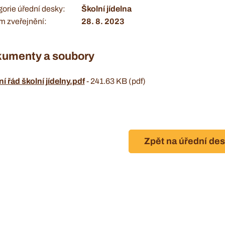
orie úřední desky
Školní jídelna
m zveřejnění
28. 8. 2023
umenty a soubory
ní řád školní jídelny.pdf
-
241.63 KB (pdf)
Zpět na úřední de