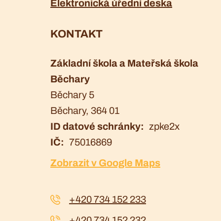
Elektronická úřední deska
KONTAKT
Základní škola a Mateřská škola
Běchary
Běchary 5
Běchary
, 364 01
ID datové schránky
zpke2x
IČ
75016869
Zobrazit v Google Maps
+420 734 152 233
+420 734 152 232