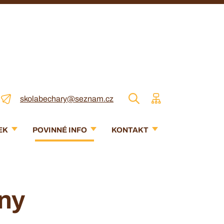
skolabechary@seznam.cz
EK
POVINNÉ INFO
KONTAKT
lny