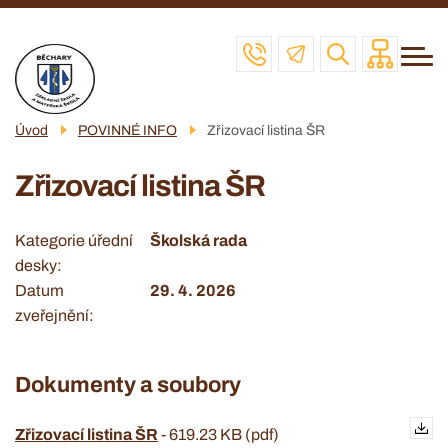
Menu
Přejít
ZŠ
navigace
k
MŠ
hlavnímu
obsahu
ŠD
Úvod
POVINNÉ INFO
Zřizovací listina ŠR
ŠJ
Zřizovací listina ŠR
VČELAŘSKÝ KROUŽEK
POVINNÉ INFO
Kategorie úřední
Školská rada
desky
KONTAKT
Datum
29. 4. 2026
zveřejnění
Dokumenty a soubory
Zřizovací listina ŠR
-
619.23 KB (pdf)