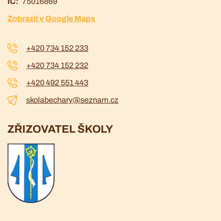
IČ
75016869
Zobrazit v Google Maps
+420 734 152 233
+420 734 152 232
+420 492 551 443
skolabechary@seznam.cz
ZŘIZOVATEL ŠKOLY