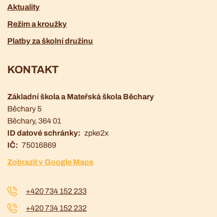
Aktuality
Režim a kroužky
Platby za školní družinu
KONTAKT
Základní škola a Mateřská škola Běchary
Běchary 5
Běchary
, 364 01
ID datové schránky
zpke2x
IČ
75016869
Zobrazit v Google Maps
+420 734 152 233
+420 734 152 232