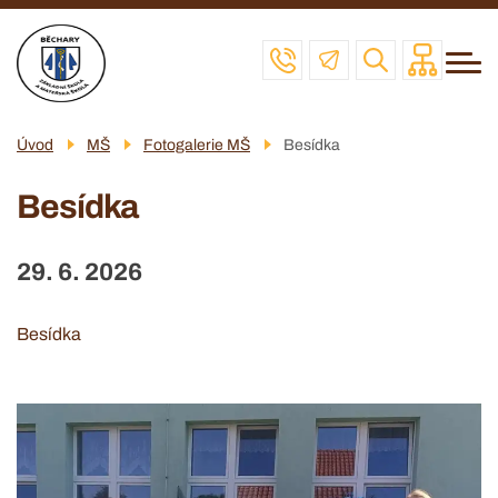
Menu
Přejít
ZŠ
navigace
k
MŠ
hlavnímu
obsahu
ŠD
Úvod
MŠ
Fotogalerie MŠ
Besídka
ŠJ
Besídka
VČELAŘSKÝ KROUŽEK
POVINNÉ INFO
29. 6. 2026
KONTAKT
Besídka