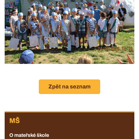
Zpět na seznam
ZŠ
MŠ
O mateřské škole