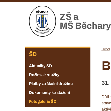
Přejít
k
ZŠ a
hlavnímu
obsahu
MŠ Běchary
ZŠ
Úvod
ŠD
B
Aktuality ŠD
Režim a kroužky
31.
Platby za školní družinu
Dokumenty ke stažení
Děti 
Fotogalerie ŠD
stave
aktiv