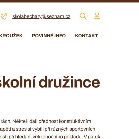
skolabechary@seznam.cz
 KROUŽEK
POVINNÉ INFO
KONTAKT
školní družince
rách. Někteří dali přednost konstruktivním
ětí a stres si vybili při různých sportovních
osti při hledání velikonočního pokladu. V pátek