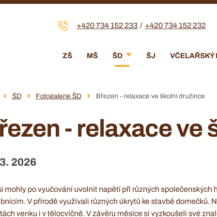
+420 734 152 233
+420 734 152 232
Menu
ZŠ
MŠ
ŠD
ŠJ
VČELAŘSKÝ
navigace
ŠD
Fotogalerie ŠD
Březen - relaxace ve školní družince
řezen - relaxace ve 
 3. 2026
si mohly po vyučování uvolnit napětí při různých společenských h
bnicím. V přírodě využívali různých úkrytů ke stavbě domečků. Nap
itách venku i v tělocvičně. V závěru měsíce si vyzkoušeli své znal