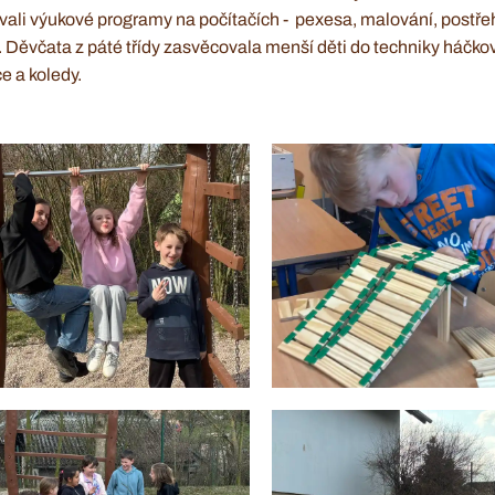
vali výukové programy na počítačích - pexesa, malování, postř
 Děvčata z páté třídy zasvěcovala menší děti do techniky háčkov
ce a koledy.