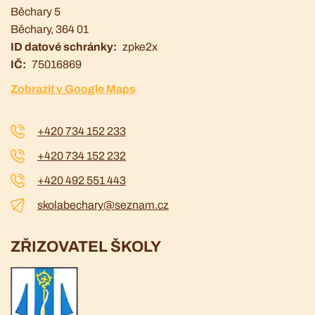
Běchary 5
Běchary
, 364 01
ID datové schránky
zpke2x
IČ
75016869
Zobrazit v Google Maps
+420 734 152 233
+420 734 152 232
+420 492 551 443
skolabechary@seznam.cz
ZŘIZOVATEL ŠKOLY