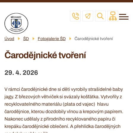
Menu
Přejít
ZŠ
navigace
k
MŠ
hlavnímu
obsahu
ŠD
Úvod
ŠD
Fotogalerie ŠD
Čarodějnické tvoření
ŠJ
Čarodějnické tvoření
VČELAŘSKÝ KROUŽEK
POVINNÉ INFO
29. 4. 2026
KONTAKT
V rámci čarodějnické dne si děti vyrobily strašidelné baby
jagy. Z březových větviček si svázaly košťátka. Vytvořily z
recyklovatelného materiálu (plata od vajec) hlavu
čarodějnice, kterou dozdobily vlnou a krepovým papírem.
Nakonec udělaly z přírodního recyklovaného papíru či
krepáku čarodějnické oblečení. A přehlídka čarodějných