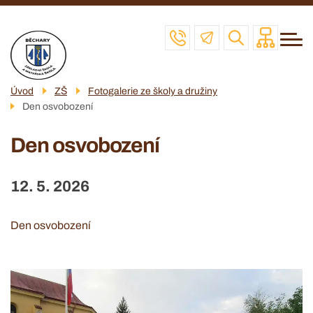
Menu
Přejít
ZŠ
navigace
k
MŠ
hlavnímu
obsahu
ŠD
Úvod
ZŠ
Fotogalerie ze školy a družiny
ŠJ
Den osvobození
VČELAŘSKÝ KROUŽEK
Den osvobození
POVINNÉ INFO
12. 5. 2026
KONTAKT
Den osvobození