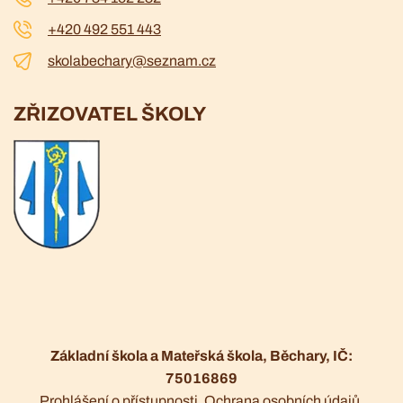
+420 492 551 443
skolabechary@seznam.cz
ZŘIZOVATEL ŠKOLY
Základní škola a Mateřská škola, Běchary, IČ:
75016869
Prohlášení o přístupnosti
Ochrana osobních údajů