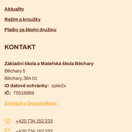
Aktuality
Režim a kroužky
Platby za školní družinu
KONTAKT
Základní škola a Mateřská škola Běchary
Běchary 5
Běchary
, 364 01
ID datové schránky
zpke2x
IČ
75016869
Zobrazit v Google Maps
+420 734 152 233
+420 734 152 232