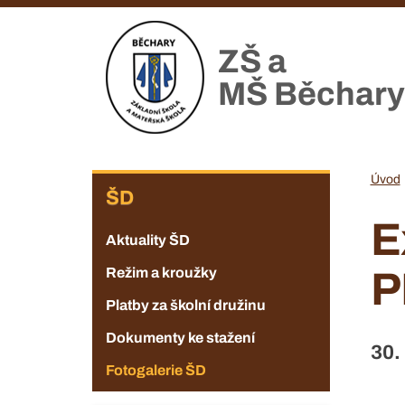
Přejít
k
ZŠ a
hlavnímu
obsahu
MŠ Běchary
ZŠ
Úvod
ŠD
E
Aktuality ŠD
Režim a kroužky
P
Platby za školní družinu
Dokumenty ke stažení
30.
Fotogalerie ŠD