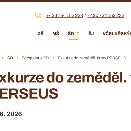
+420 734 152 233
+420 734 152 232
Menu
ZŠ
MŠ
ŠD
ŠJ
VČELAŘSKÝ
navigace
ŠD
Fotogalerie ŠD
Exkurze do zeměděl. firmy PERSEUS
xkurze do zeměděl. 
ERSEUS
 6. 2026