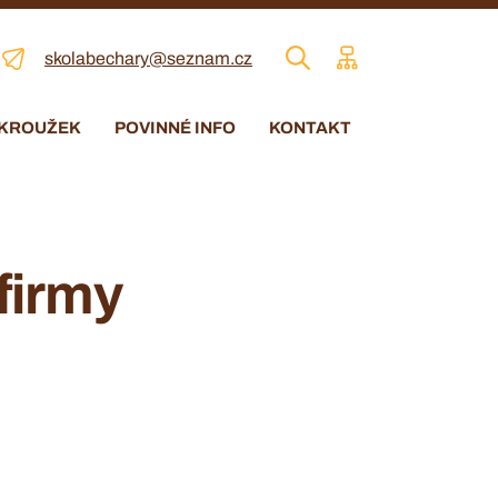
skolabechary@seznam.cz
 KROUŽEK
POVINNÉ INFO
KONTAKT
firmy