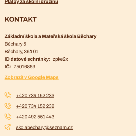
Platby za školní družinu
KONTAKT
Základní škola a Mateřská škola Běchary
Běchary 5
Běchary
, 364 01
ID datové schránky
zpke2x
IČ
75016869
Zobrazit v Google Maps
+420 734 152 233
+420 734 152 232
+420 492 551 443
skolabechary@seznam.cz