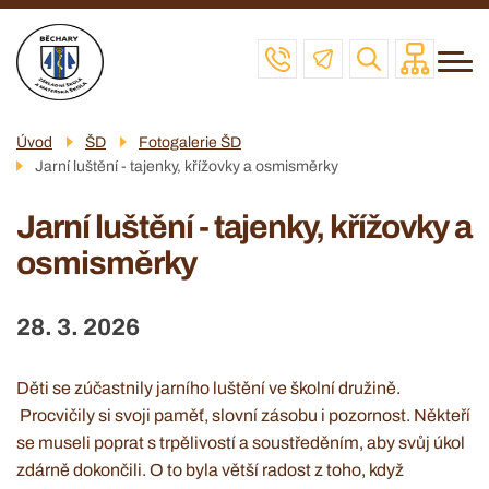
Menu
Přejít
ZŠ
navigace
k
MŠ
hlavnímu
obsahu
ŠD
Úvod
ŠD
Fotogalerie ŠD
ŠJ
Jarní luštění - tajenky, křížovky a osmisměrky
VČELAŘSKÝ KROUŽEK
Jarní luštění - tajenky, křížovky a
POVINNÉ INFO
osmisměrky
KONTAKT
28. 3. 2026
Děti se zúčastnily jarního luštění ve školní družině.
Procvičily si svoji paměť, slovní zásobu i pozornost. Někteří
se museli poprat s trpělivostí a soustředěním, aby svůj úkol
zdárně dokončili. O to byla větší radost z toho, když