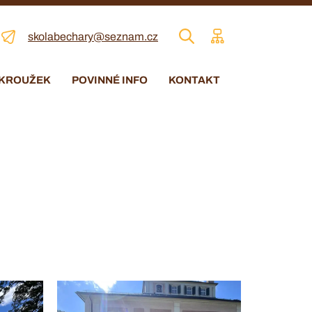
skolabechary@seznam.cz
 KROUŽEK
POVINNÉ INFO
KONTAKT