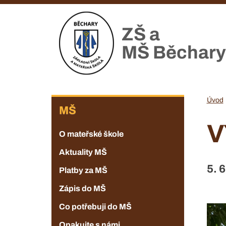
Přejít
k
ZŠ a
hlavnímu
obsahu
MŠ Běchary
ZŠ
Úvod
MŠ
V
O mateřské škole
Aktuality MŠ
5. 
Platby za MŠ
Zápis do MŠ
Co potřebuji do MŠ
Opakujte s námi