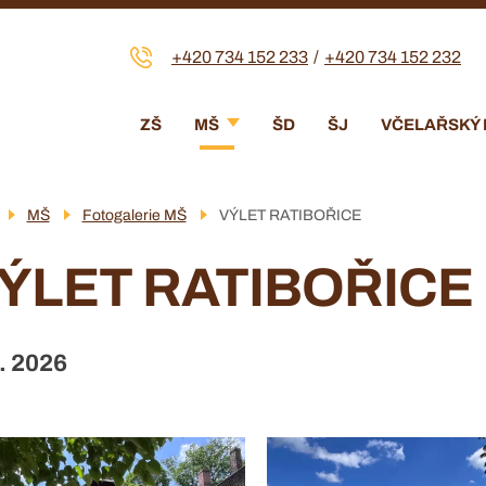
+420 734 152 233
+420 734 152 232
Menu
ZŠ
MŠ
ŠD
ŠJ
VČELAŘSKÝ
navigace
MŠ
Fotogalerie MŠ
VÝLET RATIBOŘICE
ÝLET RATIBOŘICE
6. 2026