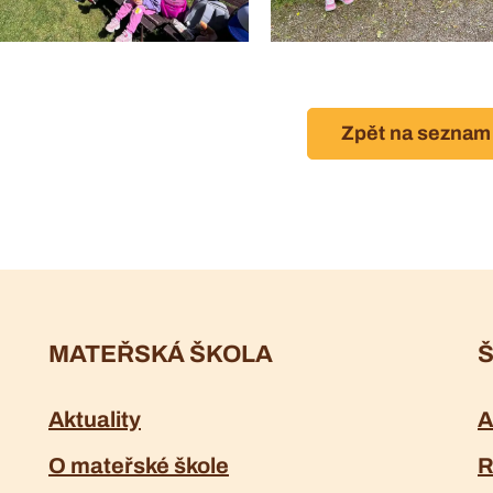
Zpět na seznam
MATEŘSKÁ ŠKOLA
Š
Aktuality
A
O mateřské škole
R