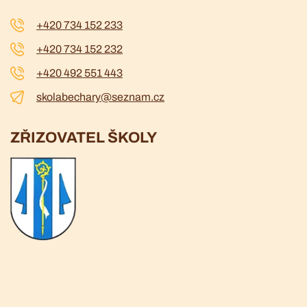
+420 734 152 233
+420 734 152 232
+420 492 551 443
skolabechary@seznam.cz
ZŘIZOVATEL ŠKOLY