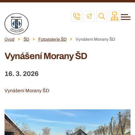
Menu
Přejít
ZŠ
navigace
k
MŠ
hlavnímu
obsahu
ŠD
Úvod
ŠD
Fotogalerie ŠD
Vynášení Morany ŠD
ŠJ
Vynášení Morany ŠD
VČELAŘSKÝ KROUŽEK
POVINNÉ INFO
16. 3. 2026
KONTAKT
Vynášení Morany ŠD