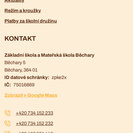
Aktuality
Režim a kroužky
Platby za školní družinu
KONTAKT
Základní škola a Mateřská škola Běchary
Běchary 5
Běchary
, 364 01
ID datové schránky
zpke2x
IČ
75016869
Zobrazit v Google Maps
+420 734 152 233
+420 734 152 232