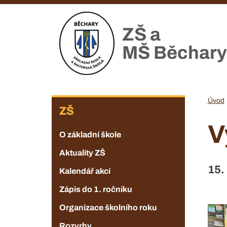
Přejít
k
ZŠ a
hlavnímu
obsahu
MŠ Běchary
ZŠ
Úvod
ZŠ
V
O základní škole
Aktuality ZŠ
15.
Kalendář akcí
Zápis do 1. ročníku
Organizace školního roku
Rozvrhy