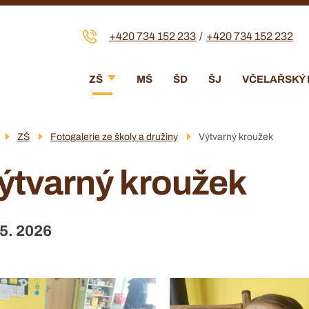
+420 734 152 233
+420 734 152 232
Menu
ZŠ
MŠ
ŠD
ŠJ
VČELAŘSKÝ
navigace
ZŠ
Fotogalerie ze školy a družiny
Výtvarný kroužek
ýtvarný kroužek
 5. 2026