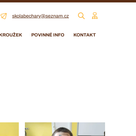
skolabechary@seznam.cz
 KROUŽEK
POVINNÉ INFO
KONTAKT