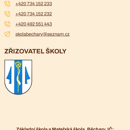
+420 734 152 233
+420 734 152 232
+420 492 551 443
skolabechary@seznam.cz
ZŘIZOVATEL ŠKOLY
Základní škola a Mateřská škola, Běchary, IČ: