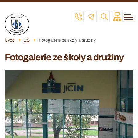
Menu
Přejít
ZŠ
navigace
k
MŠ
hlavnímu
obsahu
ŠD
Úvod
ZŠ
Fotogalerie ze školy a družiny
ŠJ
Fotogalerie ze školy a družiny
VČELAŘSKÝ KROUŽEK
POVINNÉ INFO
KONTAKT